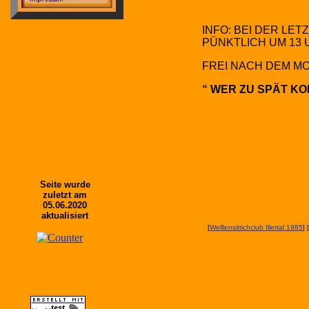
INFO: BEI DER L
PÜNKTLICH UM 13
FREI NACH DEM M
“ WER ZU SPÄT K
Seite wurde
zuletzt am
05.06.2020
aktualisiert
[
Welllensittichclub Illertal 1985
] [