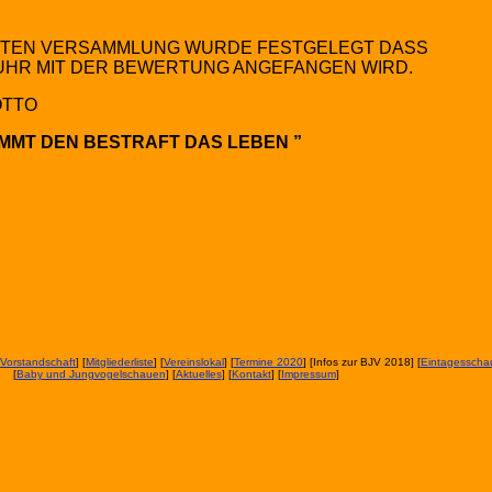
ETZTEN VERSAMMLUNG WURDE FESTGELEGT DASS
 UHR MIT DER BEWERTUNG ANGEFANGEN WIRD.
OTTO
OMMT DEN BESTRAFT DAS LEBEN ”
Vorstandschaft
] [
Mitgliederliste
] [
Vereinslokal
] [
Termine 2020
] [Infos zur BJV 2018] [
Eintagesscha
[
Baby und Jungvogelschauen
] [
Aktuelles
] [
Kontakt
] [
Impressum
]